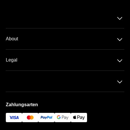
􀆈
􀆈
About
Über Uns
􀆈
Legal
Kontakt
Datenschutz
Team
􀆈
AGB
Häufige Fragen
Impressum
Zahlungsarten
Bezahlung & Versand