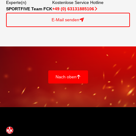
Experte(n)
Kostenlose Service Hotline
SPORTFIVE Team FCK
+49 (0) 63131885106
􀆊
E-Mail senden
􀈠
Nach oben
􀄨