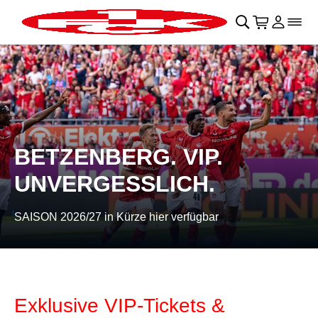
Navigation überspringen
􀄫
􀊫
Warenkor
􀍩
Login
􀉩
􀌇
BETZENBERG. VIP.
UNVERGESSLICH.
SAISON 2026/27 in Kürze hier verfügbar
Exklusive VIP-Tickets &