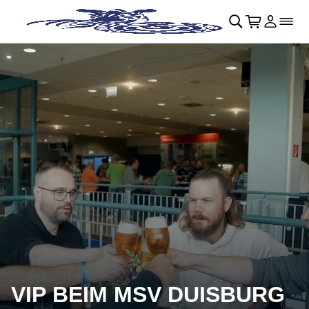
Navigation überspringen
􀄫
􀊫
Warenkor
􀍩
Login
􀉩
􀌇
VIP BEIM MSV DUISBURG