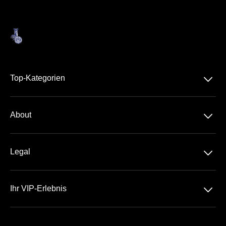
􀆈
Top-Kategorien
3. Liga
􀆈
About
Über Uns
􀆈
Legal
Kontakt
Datenschutz
Team
􀆈
Ihr VIP-Erlebnis
AGB
Häufige Fragen
Schauinsland-Reisen-Arena
Impressum