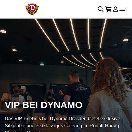
Navigation überspringen
􀄫
􀊫
Warenkor
􀍩
Login
􀉩
􀌇
VIP BEI DYNAMO
Das VIP-Erlebnis bei Dynamo Dresden bietet exklusive
Sitzplätze und erstklassiges Catering im Rudolf-Harbig