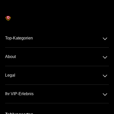
􀆈
Top-Kategorien
Dauerkarte
􀆈
About
2. Liga
Über Uns
DFB-Pokal
􀆈
Legal
Kontakt
Datenschutz
Team
􀆈
Ihr VIP-Erlebnis
AGB
Häufige Fragen
Das Rudolf-Harbig-Stadion
Impressum