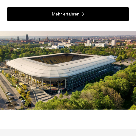
Mehr erfahren
􀄫