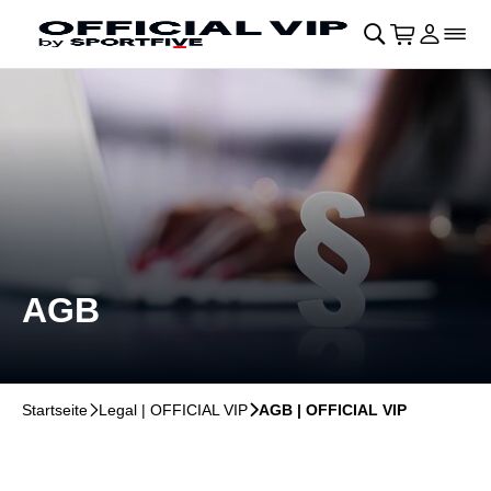
Navigation überspringen
􀄫
􀊫
Warenkor
􀍩
Login
􀉩
􀌇
AGB
Startseite
􀆊
Legal | OFFICIAL VIP
􀆊
AGB | OFFICIAL VIP