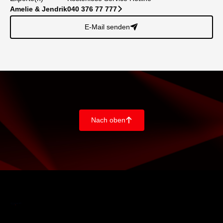
Amelie & Jendrik
040 376 77 777
􀆊
E-Mail senden
􀈠
Nach oben
􀄨