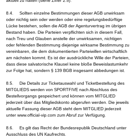
aktuell zu halten (siehe Ziffer 2.5).
8.4. Sollten einzelne Bestimmungen dieser AGB unwirksam
oder nichtig sein oder werden oder eine regelungsbedürftige
Lücke bestehen, sollen die AGB der Agenturvertrag im übrigen
Bestand haben. Die Parteien verpflichten sich in diesem Fall,
nach Treu und Glauben anstelle der unwirksamen, nichtigen
oder fehlenden Bestimmung diejenige wirksame Bestimmung zu
vereinbaren, die dem dokumentierten Parteiwillen wirtschaftlich
am nächsten kommt. Es ist der ausdrückliche Wille der Parteien,
dass diese salvatorische Klausel keine bloße Beweislastumkehr
zur Folge hat, sondern § 139 BGB insgesamt abbedungen ist.
8.5. Die Details zur Ticketauswahl und Ticketbestellung des
MITGLIEDS werden von SPORTFIVE nach Abschluss des
Bestellvorgangs gespeichert und können vom MITGLIED
jederzeit über das Mitgliedskonto abgerufen werden. Die jeweils
aktuelle Fassung dieser AGB steht dem MITGLIED jederzeit
unter www.official-vip.com zum Abruf zur Verfügung.
8.6. Es gilt das Recht der Bundesrepublik Deutschland unter
Ausschluss des UN Kaufrechts.