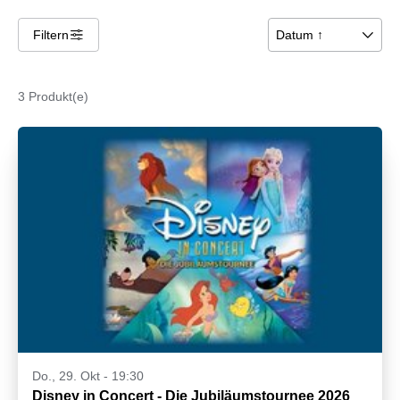
Filtern
􀌆
Datum ↑
􀆈
3 Produkt(e)
Do., 29. Okt - 19:30
Disney in Concert - Die Jubiläumstournee 2026