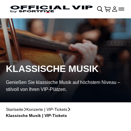
Navigation überspringen
􀄫
􀊫
Warenkor
􀍩
Login
􀉩
􀌇
KLASSISCHE MUSIK
Genießen Sie klassische Musik auf höchstem Niveau –
stilvoll von Ihren VIP-Plätzen.
Startseite
􀆊
Konzerte | VIP-Tickets
􀆊
Klassische Musik | VIP-Tickets