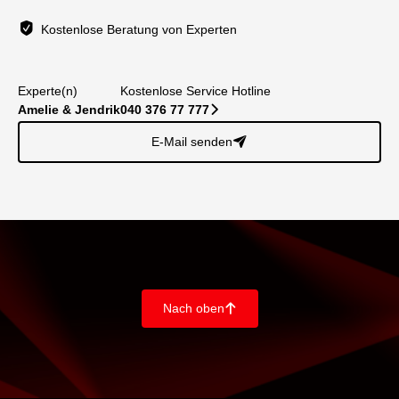
Kostenlose Beratung von Experten
Experte(n)
Kostenlose Service Hotline
Amelie & Jendrik
040 376 77 777
􀆊
E-Mail senden
􀈠
Nach oben
􀄨