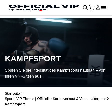
Navigation überspringen
􀄫
􀊫
Warenkor
􀍩
Login
􀉩
􀌇
KAMPFSPORT
Spüren Sie die Intensität des Kampfsports hautnah – von
Ihren VIP-Sitzen aus.
Startseite
􀆊
Sport | VIP-Tickets | Offizieller Kartenverkauf & Veranstalterpreis
􀆊
Kampfsport