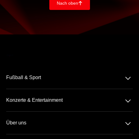
Nach oben
􀄨
􀆈
Fußball & Sport
Bundesliga
􀆈
Konzerte & Entertainment
2. Bundesliga
Comedy
3. Liga
􀆈
Über uns
Pop
Tennis