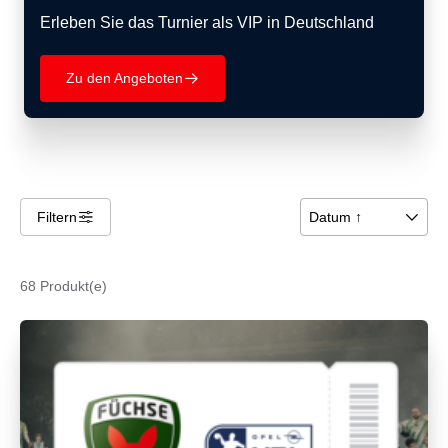
Erleben Sie das Turnier als VIP in Deutschland
Zu den Angeboten
􀄫
Filtern
􀌆
Datum ↑
􀆈
68 Produkt(e)