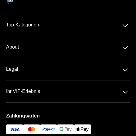
􀆈
Top-Kategorien
Dauerkarte
􀆈
About
2. Bundesliga
Über Uns
DFB-Pokal
􀆈
Legal
Kontakt
Datenschutz
Team
􀆈
Ihr VIP-Erlebnis
AGB
Häufige Fragen
Das Olympiastadion
Impressum
Zahlungsarten
Die VIP Bereiche
Bezahlung & Versand
Hertha BSC Business App