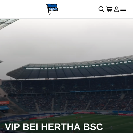
Navigation überspringen
􀄫
􀊫
Warenkor
􀍩
Login
􀉩
􀌇
VIP BEI HERTHA BSC