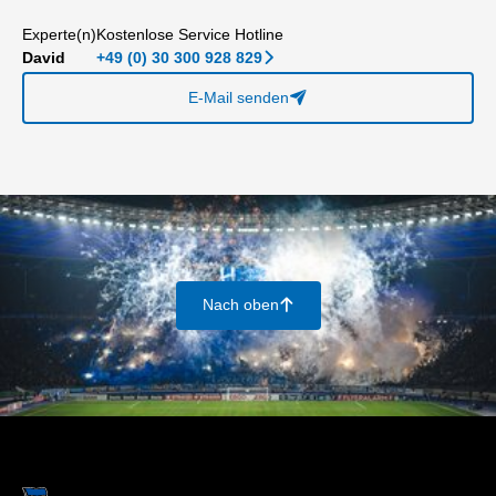
Experte(n)
Kostenlose Service Hotline
David
+49 (0) 30 300 928 829
􀆊
E-Mail senden
􀈠
Nach oben
􀄨