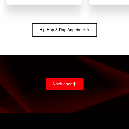
Hip Hop & Rap Angebote
􀄫
Nach oben
􀄨