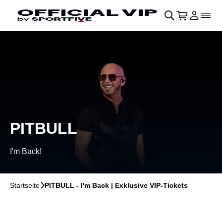
Navigation überspringen
􀄫
􀊫
Warenkor
􀍩
Login
􀉩
􀌇
PITBULL
I'm Back!
Startseite
􀆊
PITBULL - I'm Back | Exklusive VIP-Tickets